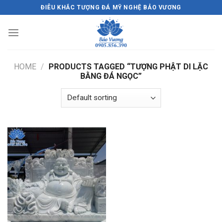
Skip
ĐIÊU KHẮC TƯỢNG ĐÁ MỸ NGHỆ BẢO VƯƠNG
to
content
HOME
/
PRODUCTS TAGGED “TƯỢNG PHẬT DI LẶC
BẰNG ĐÁ NGỌC”