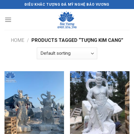
Skip
ĐIÊU KHẮC TƯỢNG ĐÁ MỸ NGHỆ BẢO VƯƠNG
to
content
HOME
/
PRODUCTS TAGGED “TƯỢNG KIM CANG”