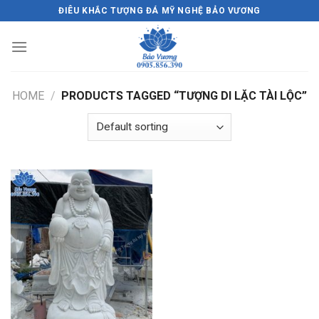
Skip
ĐIÊU KHẮC TƯỢNG ĐÁ MỸ NGHỆ BẢO VƯƠNG
to
content
HOME
/
PRODUCTS TAGGED “TƯỢNG DI LẶC TÀI LỘC”