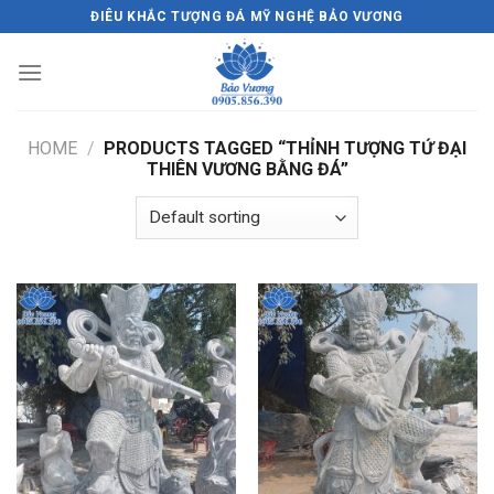
Skip
ĐIÊU KHẮC TƯỢNG ĐÁ MỸ NGHỆ BẢO VƯƠNG
to
content
HOME
/
PRODUCTS TAGGED “THỈNH TƯỢNG TỨ ĐẠI
THIÊN VƯƠNG BẰNG ĐÁ”